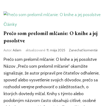
Články
Prečo som prelomil mlčanie: O knihe a jej
posolstve
k
Autor:
Adam
aktualizované
11. mája 2025
Zanechať komentár
článk
Prečo som prelomil mlčanie: O knihe a jej posolstve
Prečo
som
Názov „Prečo som prelomil mlčanie“ okamžite
prelo
signalizuje, že autor pripravil pre čitateľov odhalenie,
mlčan
spoveď alebo vysvetlenie svojich dôvodov, prečo sa
O
knihe
rozhodol verejne prehovoriť o záležitostiach, o
a
ktorých dovtedy mlčal. Knihy s týmto alebo
jej
posol
podobným názvom často obsahujú citlivé, osobné