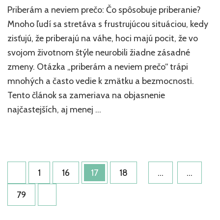
článk
Priberám a neviem prečo: Čo spôsobuje priberanie?
Pribe
a
Mnoho ľudí sa stretáva s frustrujúcou situáciou, kedy
nevi
zisťujú, že priberajú na váhe, hoci majú pocit, že vo
prečo
svojom životnom štýle neurobili žiadne zásadné
Čo
spôs
zmeny. Otázka „priberám a neviem prečo“ trápi
pribe
mnohých a často vedie k zmätku a bezmocnosti.
Tento článok sa zameriava na objasnenie
najčastejších, aj menej …
Stránkovanie
Stránka
Stránka
Stránka
Stránka
1
16
17
18
…
…
príspevkov
Stránka
79