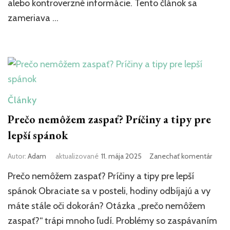
alebo kontroverzné informácie. Tento článok sa
zameriava …
Články
Prečo nemôžem zaspať? Príčiny a tipy pre
lepší spánok
k
Autor:
Adam
aktualizované
11. mája 2025
Zanechať komentár
článk
Prečo nemôžem zaspať? Príčiny a tipy pre lepší
Prečo
nem
spánok Obraciate sa v posteli, hodiny odbíjajú a vy
zaspa
máte stále oči dokorán? Otázka „prečo nemôžem
Príčin
zaspať?“ trápi mnoho ľudí. Problémy so zaspávaním
a