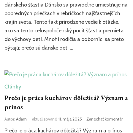
dáns
dánskeho šťastia Dánsko sa pravidelne umiestňuje na
deti
popredných priečkach v rebríčkoch najšťastnejších
šťast
Tajo
krajín sveta. Tento fakt prirodzene vedie k otázke,
dáns
ako sa tento celospoločenský pocit šťastia premieta
šťasti
do výchovy detí. Mnohí rodičia a odborníci sa preto
pýtajú: prečo sú dánske deti …
Články
Prečo je práca kuchárov dôležitá? Význam a
prínos
k
Autor:
Adam
aktualizované
11. mája 2025
Zanechať komentár
článk
Prečo je práca kuchárov dôležitá? Význam a prínos
Prečo