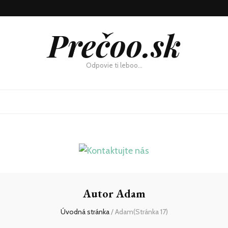
Prečoo.sk
Odpovie ti leboo…
Autor
Adam
Úvodná stránka
/
Adam
(Stránka 17)