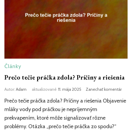
Články
Prečo tečie práčka zdola? Príčiny a riešenia
k
Autor:
Adam
aktualizované
11. mája 2025
Zanechať komentár
článk
Prečo tečie práčka zdola? Príčiny a riešenia Objavenie
Prečo
tečie
mláky vody pod práčkou je nepríjemným
práčk
prekvapením, ktoré môže signalizovať rôzne
zdola
problémy. Otázka „prečo tečie práčka zo spodu?“
Príčin