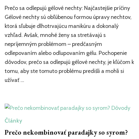
článk
Prečo sa odlepujú gélové nechty: Najčastejšie príčiny
Prečo
sa
Gélové nechty sú obľúbenou formou úpravy nechtov,
odlep
ktorá sľubuje dlhotrvajúcu manikúru a dokonalý
gélov
vzhľad. Avšak, mnohé ženy sa stretávajú s
necht
Najčas
nepríjemným problémom – predčasným
príčin
odlepovaním alebo odlupovaním gélu. Pochopenie
dôvodov, prečo sa odlepujú gélové nechty, je kľúčom k
tomu, aby ste tomuto problému predišli a mohli si
užívať …
Články
Prečo nekombinovať paradajky so syrom?