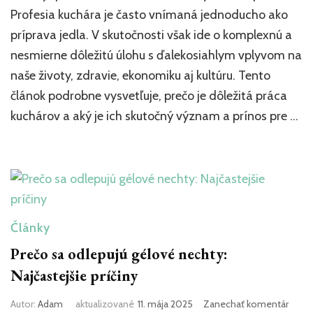
je
Profesia kuchára je často vnímaná jednoducho ako
práca
príprava jedla. V skutočnosti však ide o komplexnú a
kuchá
nesmierne dôležitú úlohu s ďalekosiahlym vplyvom na
dôlež
Význ
naše životy, zdravie, ekonomiku aj kultúru. Tento
a
článok podrobne vysvetľuje, prečo je dôležitá práca
príno
kuchárov a aký je ich skutočný význam a prínos pre …
Články
Prečo sa odlepujú gélové nechty:
Najčastejšie príčiny
k
Autor:
Adam
aktualizované
11. mája 2025
Zanechať komentár