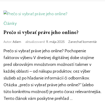
Články
Prečo si vybrať práve jeho online?
k
Autor:
Adam
aktualizované
11. mája 2025
Zanechať komentár
článk
Prečo si vybrať práve jeho online? Pochopenie
Prečo
si
faktorov výberu V dnešnej digitálnej dobe stojíme
vybra
pred obrovským množstvom možností takmer v
práve
každej oblasti – od nákupu produktov, cez výber
jeho
onlin
služieb až po hľadanie informácií či odborníkov.
Otázka „prečo si vybrať práve jeho online?“ (alebo
túto konkrétnu možnosť) je preto čoraz relevantnejšia.
Tento článok vám poskytne prehľad …