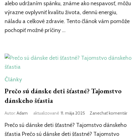
tipy
alebo udržaním spánku, známe ako nespavosť, môžu
pre
výrazne ovplyvniť kvalitu života, dennú energiu,
lepší
spán
náladu a celkové zdravie. Tento článok vám pomôže
pochopiť možné príčiny …
Články
Prečo sú dánske deti šťastné? Tajomstvo
dánskeho šťastia
k
Autor:
Adam
aktualizované
11. mája 2025
Zanechať komentár
článk
Prečo sú dánske deti šťastné? Tajomstvo dánskeho
Prečo
sú
šťastia Prečo sú dánske deti šťastné? Tajomstvo