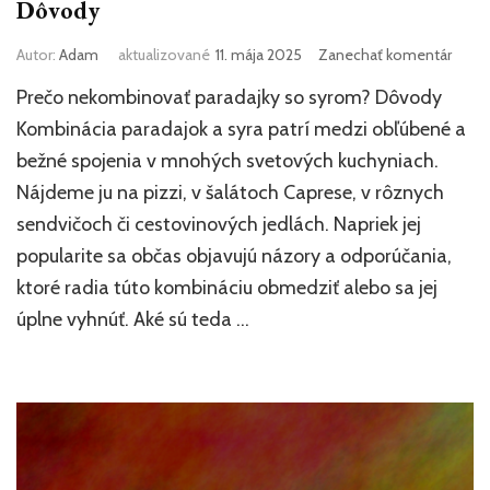
Dôvody
k
Autor:
Adam
aktualizované
11. mája 2025
Zanechať komentár
článk
Prečo nekombinovať paradajky so syrom? Dôvody
Prečo
neko
Kombinácia paradajok a syra patrí medzi obľúbené a
parad
bežné spojenia v mnohých svetových kuchyniach.
so
Nájdeme ju na pizzi, v šalátoch Caprese, v rôznych
syro
Dôvo
sendvičoch či cestovinových jedlách. Napriek jej
popularite sa občas objavujú názory a odporúčania,
ktoré radia túto kombináciu obmedziť alebo sa jej
úplne vyhnúť. Aké sú teda …