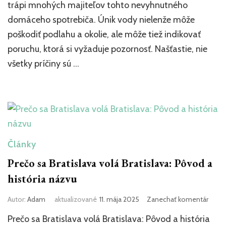
a
trápi mnohých majiteľov tohto nevyhnutného
riešen
domáceho spotrebiča. Únik vody nielenže môže
poškodiť podlahu a okolie, ale môže tiež indikovať
poruchu, ktorá si vyžaduje pozornosť. Našťastie, nie
všetky príčiny sú …
Články
Prečo sa Bratislava volá Bratislava: Pôvod a
história názvu
k
Autor:
Adam
aktualizované
11. mája 2025
Zanechať komentár
článk
Prečo sa Bratislava volá Bratislava: Pôvod a história
Prečo