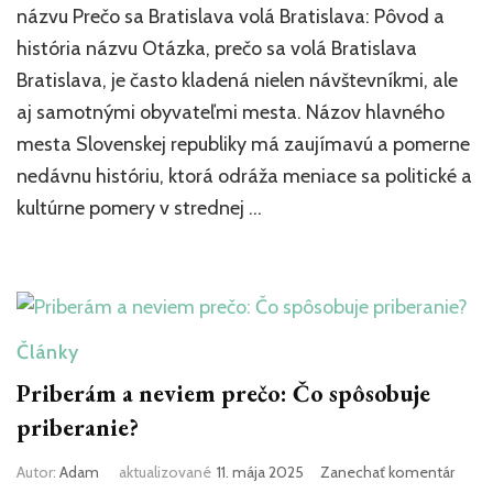
sa
názvu Prečo sa Bratislava volá Bratislava: Pôvod a
Bratis
história názvu Otázka, prečo sa volá Bratislava
volá
Bratislava, je často kladená nielen návštevníkmi, ale
Bratis
Pôvo
aj samotnými obyvateľmi mesta. Názov hlavného
a
mesta Slovenskej republiky má zaujímavú a pomerne
histór
názvu
nedávnu históriu, ktorá odráža meniace sa politické a
kultúrne pomery v strednej …
Články
Priberám a neviem prečo: Čo spôsobuje
priberanie?
k
Autor:
Adam
aktualizované
11. mája 2025
Zanechať komentár