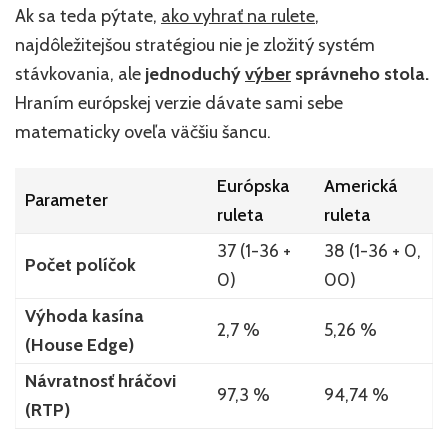
Ak sa teda pýtate,
ako vyhrať na
rulete
,
najdôležitejšou stratégiou nie je zložitý systém
stávkovania, ale
jednoduchý
výber
správneho stola.
Hraním európskej verzie dávate sami sebe
matematicky oveľa väčšiu šancu.
Európska
Americká
Parameter
ruleta
ruleta
37 (1-36 +
38 (1-36 + 0,
Počet políčok
0)
00)
Výhoda kasína
2,7 %
5,26 %
(House Edge)
Návratnosť hráčovi
97,3 %
94,74 %
(RTP)