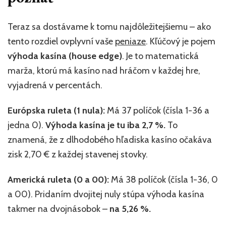
Teraz sa dostávame k tomu najdôležitejšiemu – ako
tento rozdiel ovplyvní vaše
peniaze
. Kľúčový je pojem
výhoda kasína (house edge)
. Je to matematická
marža, ktorú má kasíno nad hráčom v každej hre,
vyjadrená v percentách.
Európska ruleta (1 nula):
Má 37 políčok (čísla 1-36 a
jedna 0).
Výhoda kasína je tu iba 2,7 %.
To
znamená, že z dlhodobého hľadiska kasíno očakáva
zisk 2,70 € z každej stavenej stovky.
Americká ruleta (0 a 00):
Má 38 políčok (čísla 1-36, 0
a 00). Pridaním dvojitej nuly stúpa výhoda kasína
takmer na dvojnásobok –
na 5,26 %.