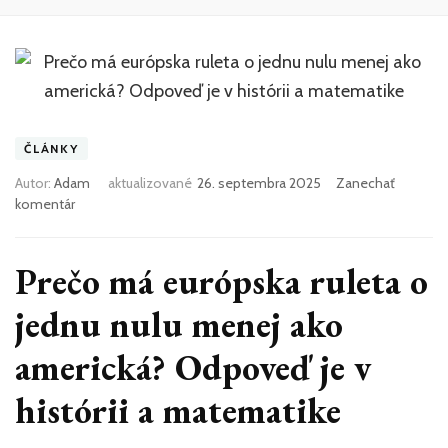
ČLÁNKY
Autor:
Adam
aktualizované
26. septembra 2025
Zanechať
k
komentár
článku
Prečo
má
Prečo má európska ruleta o
európska
ruleta
jednu nulu menej ako
o
jednu
americká? Odpoveď je v
nulu
menej
histórii a matematike
ako
americká?