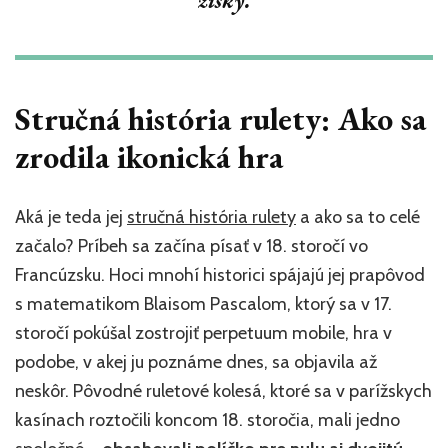
zisky.
Stručná história rulety: Ako sa
zrodila ikonická hra
Aká je teda jej
stručná história rulety
a ako sa to celé
začalo? Príbeh sa začína písať v 18. storočí vo
Francúzsku. Hoci mnohí historici spájajú jej prapôvod
s matematikom Blaisom Pascalom, ktorý sa v 17.
storočí pokúšal zostrojiť perpetuum mobile, hra v
podobe, v akej ju poznáme dnes, sa objavila až
neskôr. Pôvodné ruletové kolesá, ktoré sa v parížskych
kasínach roztočili koncom 18. storočia, mali jedno