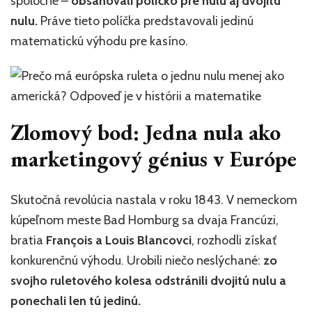
spoločné –
obsahovali políčko pre nulu aj dvojitú
nulu.
Práve tieto políčka predstavovali jedinú
matematickú výhodu pre kasíno.
Zlomový bod: Jedna nula ako
marketingový génius v Európe
Skutočná revolúcia nastala v roku 1843. V nemeckom
kúpeľnom meste Bad Homburg sa dvaja Francúzi,
bratia
François a Louis Blancovci
, rozhodli získať
konkurenčnú výhodu. Urobili niečo neslýchané:
zo
svojho ruletového kolesa odstránili dvojitú nulu a
ponechali len tú jedinú.