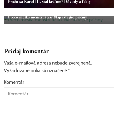
Prečo sa Karol III. stal kráľom? Dôvody a fakty
Články
Prečo mešká menštruácia? Najčastejšie príčiny
Pridaj komentár
Vaša e-mailová adresa nebude zverejnená.
Vyžadované polia sú označené
*
Komentár