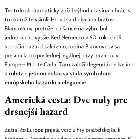
Tento krok dramaticky znížil výhodu kasína a hráči si
to okamžite všimli. Hrnuli sa do kasína bratov
Blancovcov, pretože ich šance na výhru boli
jednoducho vyššie. Keď Nemecko v 60. rokoch 19.
storočia hazard zakázalo, rodina Blancovcov sa
presunula do poslednej legálnej oázy hazardu v
Európe – Monte Carla. Tam založili legendárne kasíno
a
ruleta s jednou nulou sa stala symbolom
európskeho hazardu a elegancie.
Americká cesta: Dve nuly pre
drsnejší hazard
Zatiaľ čo Európa prijala verziu hry priateľskejšiu k
hráčom, v Amerike sa ruleta uberala iným smerom. S