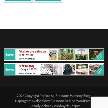
2026Copyright
Prečoo.sk
.
Blossom Mommy Blog |
Naprogramoval
Šablóny Blossom
.Beží na
WordPress
.
Zásady ochrany osobných údajov