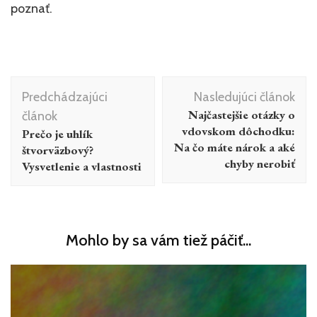
poznať.
Navigácia
Predchádzajúci
Nasledujúci článok
v
Najčastejšie otázky o
článok
článku
vdovskom dôchodku:
Prečo je uhlík
Na čo máte nárok a aké
štvorväzbový?
chyby nerobiť
Vysvetlenie a vlastnosti
Mohlo by sa vám tiež páčiť...