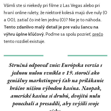
Odpoveď
Všimli ste si niekedy pri filme z Las Vegas alebo pri
je
v
hraní online rulety, že niektoré kolesá majú dve nuly (0
histórii
a 00), zatiaľ čo iné len jednu (0)? Nie je to náhoda.
a
Tento zdanlivo malý detail je pre vašu šancu na
matematike
výhru úplne kľúčový.
Poďme sa spolu pozrieť,
prečo
tento rozdiel existuje.
Stručná odpoveď znie:
Európska verzia s
jednou nulou vznikla v 19. storočí ako
geniálny marketingový ťah na prilákanie
hráčov nižšou výhodou kasína.
Naopak,
americké kasína si druhú, dvojitú nulu
ponechali a presadili, aby zvýšili svoje