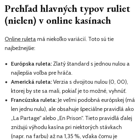
Prehľad hlavných typov ruliet
(nielen) v online kasínach
Online ruleta
má niekoľko variácií. Toto sú tie
najbežnejšie:
Európska ruleta:
Zlatý štandard s jednou nulou a
najlepšia voľba pre hráča.
Americká ruleta:
Verzia s dvojitou nulou (0, 00),
ktorej by ste sa mali, pokiaľ je to možné, vyhnúť.
Francúzska ruleta:
Je veľmi podobná európskej (má
len jednu nulu), ale obsahuje špeciálne pravidlá ako
„La Partage“ alebo „En Prison“. Tieto pravidlá ďalej
znižujú výhodu kasína pri niektorých stávkach
(napr. na farbu) až na 1,35 %, vďaka čomu je