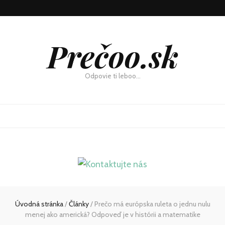
Prečoo.sk
Odpovie ti leboo…
Úvodná stránka
/
Články
/
Prečo má európska ruleta o jednu nulu
menej ako americká? Odpoveď je v histórii a matematike