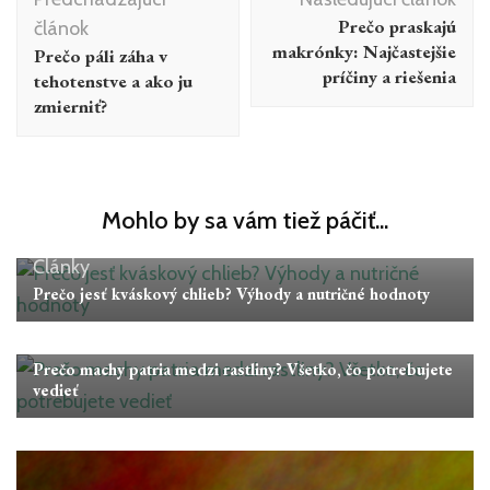
v
Prečo praskajú
článok
článku
makrónky: Najčastejšie
Prečo páli záha v
príčiny a riešenia
tehotenstve a ako ju
zmierniť?
Mohlo by sa vám tiež páčiť...
Články
Prečo jesť kváskový chlieb? Výhody a nutričné hodnoty
Články
Prečo machy patria medzi rastliny? Všetko, čo potrebujete
vedieť