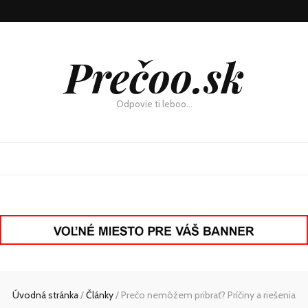
Prečoo.sk
Odpovie ti leboo…
Úvodná stránka
/
Články
/
Prečo nemôžem pribrať? Príčiny a riešenia