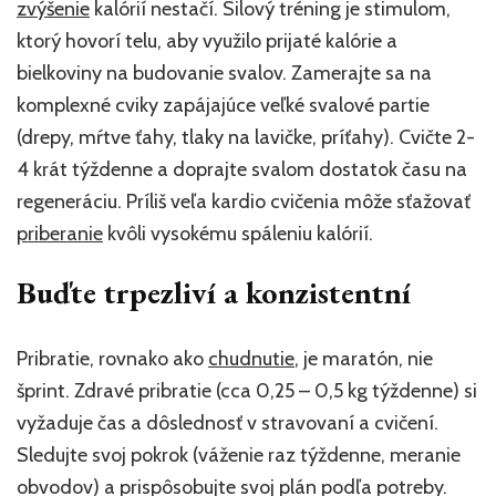
zvýšenie
kalórií nestačí. Silový tréning je stimulom,
ktorý hovorí telu, aby využilo prijaté kalórie a
bielkoviny na budovanie svalov. Zamerajte sa na
komplexné cviky zapájajúce veľké svalové partie
(drepy, mŕtve ťahy, tlaky na lavičke, príťahy). Cvičte 2-
4 krát týždenne a doprajte svalom dostatok času na
regeneráciu. Príliš veľa kardio cvičenia môže sťažovať
priberanie
kvôli vysokému spáleniu kalórií.
Buďte trpezliví a konzistentní
Pribratie, rovnako ako
chudnutie
, je maratón, nie
šprint. Zdravé pribratie (cca 0,25 – 0,5 kg týždenne) si
vyžaduje čas a dôslednosť v stravovaní a cvičení.
Sledujte svoj pokrok (váženie raz týždenne, meranie
obvodov) a prispôsobujte svoj plán podľa potreby.