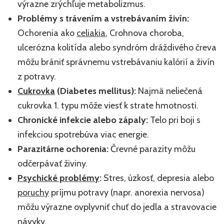
výrazne zrýchľuje metabolizmus.
Problémy s trávením a vstrebávaním živín:
Ochorenia ako
celiakia
, Crohnova choroba,
ulcerózna kolitída alebo syndróm dráždivého čreva
môžu brániť správnemu vstrebávaniu kalórií a živín
z potravy.
Cukrovka
(Diabetes mellitus):
Najmä neliečená
cukrovka 1. typu môže viesť k strate hmotnosti.
Chronické infekcie alebo zápaly:
Telo pri boji s
infekciou spotrebúva viac energie.
Parazitárne ochorenia:
Črevné parazity môžu
odčerpávať živiny.
Psychické problémy
:
Stres, úzkosť, depresia alebo
poruchy
príjmu potravy (napr. anorexia nervosa)
môžu výrazne ovplyvniť chuť do jedla a stravovacie
návyky.