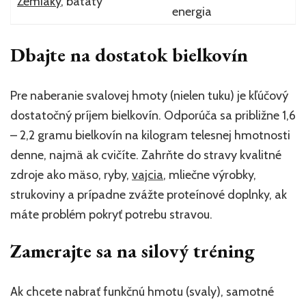
Zemiaky
, batáty
energia
Dbajte na dostatok bielkovín
Pre naberanie svalovej hmoty (nielen tuku) je kľúčový
dostatočný príjem bielkovín. Odporúča sa približne 1,6
– 2,2 gramu bielkovín na kilogram telesnej hmotnosti
denne, najmä ak cvičíte. Zahrňte do stravy kvalitné
zdroje ako mäso, ryby,
vajcia
, mliečne výrobky,
strukoviny a prípadne zvážte proteínové doplnky, ak
máte problém pokryť potrebu stravou.
Zamerajte sa na silový tréning
Ak chcete nabrať funkčnú hmotu (svaly), samotné