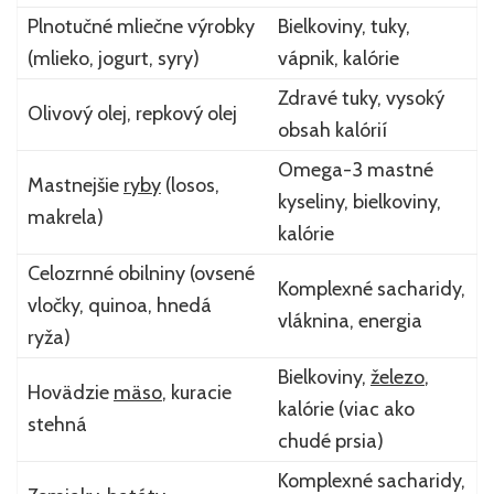
Plnotučné mliečne výrobky
Bielkoviny, tuky,
(mlieko, jogurt, syry)
vápnik, kalórie
Zdravé tuky, vysoký
Olivový olej, repkový olej
obsah kalórií
Omega-3 mastné
Mastnejšie
ryby
(losos,
kyseliny, bielkoviny,
makrela)
kalórie
Celozrnné obilniny (ovsené
Komplexné sacharidy,
vločky, quinoa, hnedá
vláknina, energia
ryža)
Bielkoviny,
železo
,
Hovädzie
mäso
, kuracie
kalórie (viac ako
stehná
chudé prsia)
Komplexné sacharidy,