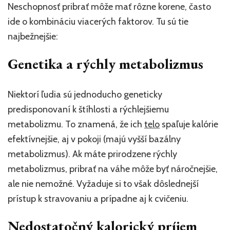
Neschopnosť pribrať môže mať rôzne korene, často
ide o kombináciu viacerých faktorov. Tu sú tie
najbežnejšie:
Genetika a rýchly metabolizmus
Niektorí ľudia sú jednoducho geneticky
predisponovaní k štíhlosti a rýchlejšiemu
metabolizmu. To znamená, že ich
telo
spaľuje kalórie
efektívnejšie, aj v pokoji (majú vyšší bazálny
metabolizmus). Ak máte prirodzene rýchly
metabolizmus, pribrať na váhe môže byť náročnejšie,
ale nie nemožné. Vyžaduje si to však dôslednejší
prístup k stravovaniu a prípadne aj k cvičeniu.
Nedostatočný kalorický príjem