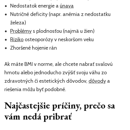
Nedostatok energie a
únava
Nutričné deficity (napr. anémia z nedostatku
železa)
Problémy
s plodnosťou (najmä u žien)
Riziko
osteoporózy v neskoršom veku
Zhoršené hojenie rán
Ak máte BMI v norme, ale chcete nabrať svalovú
hmotu alebo jednoducho zvýšiť svoju váhu zo
zdravotných či estetických dôvodov,
dôvody
a
riešenia môžu byť podobné.
Najčastejšie príčiny, prečo sa
vám nedá pribrať