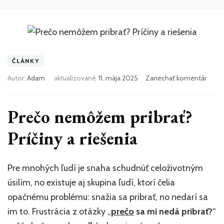
ČLÁNKY
k
Autor:
Adam
aktualizované
11. mája 2025
Zanechať komentár
článk
Prečo
nem
Prečo nemôžem pribrať?
pribra
Príčin
Príčiny a riešenia
a
riešen
Pre mnohých ľudí je snaha schudnúť celoživotným
úsilím, no existuje aj skupina ľudí, ktorí čelia
opačnému problému: snažia sa pribrať, no nedarí sa
im to. Frustrácia z otázky „
prečo
sa mi nedá pribrať?
“