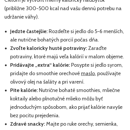
Cieľom je vytvoriť mierny kalorický nadbytok
(približne 300-500 kcal nad vašu dennú potrebu na
udržanie váhy).
Jedzte častejšie:
Rozdeľte si jedlo do 5-6 menších,
ale nutrične bohatých porcií počas dňa.
Zvoľte kaloricky husté potraviny:
Zaraďte
potraviny, ktoré majú veľa kalórií v malom objeme.
Pridávajte „extra“ kalórie:
Posypte si jedlo syrom,
pridajte do smoothie orechové
maslo
, používajte
olivový olej na šaláty a pri varení.
Pite kalórie:
Nutrične bohaté smoothies, mliečne
koktaily alebo plnotučné mlieko môžu byť
jednoduchým spôsobom, ako prijať kalórie navyše
bez pocitu prejedenia.
Zdravé snacky:
Majte po ruke orechy, semienka,