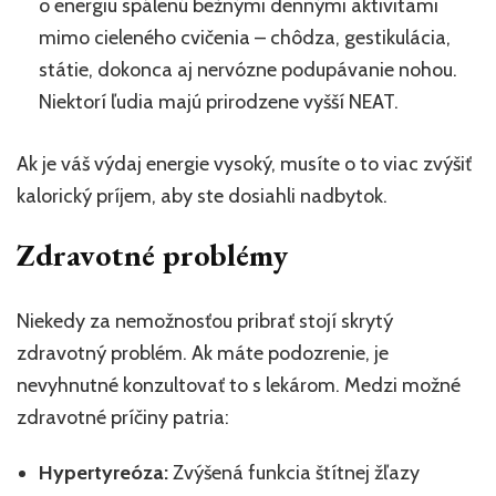
o energiu spálenú bežnými dennými aktivitami
mimo cieleného cvičenia – chôdza, gestikulácia,
státie, dokonca aj nervózne podupávanie nohou.
Niektorí ľudia majú prirodzene vyšší NEAT.
Ak je váš výdaj energie vysoký, musíte o to viac zvýšiť
kalorický príjem, aby ste dosiahli nadbytok.
Zdravotné problémy
Niekedy za nemožnosťou pribrať stojí skrytý
zdravotný problém. Ak máte podozrenie, je
nevyhnutné konzultovať to s lekárom. Medzi možné
zdravotné príčiny patria:
Hypertyreóza:
Zvýšená funkcia štítnej žľazy