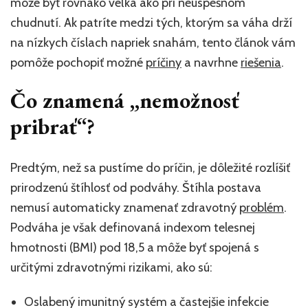
môže byť rovnako veľká ako pri neúspešnom
chudnutí. Ak patríte medzi tých, ktorým sa váha drží
na nízkych číslach napriek snahám, tento článok vám
pomôže pochopiť možné
príčiny
a navrhne
riešenia
.
Čo znamená „nemožnosť
pribrať“?
Predtým, než sa pustíme do príčin, je dôležité rozlíšiť
prirodzenú štíhlosť od podváhy. Štíhla postava
nemusí automaticky znamenať zdravotný
problém
.
Podváha je však definovaná indexom telesnej
hmotnosti (BMI) pod 18,5 a môže byť spojená s
určitými zdravotnými rizikami, ako sú:
Oslabený imunitný systém a častejšie infekcie