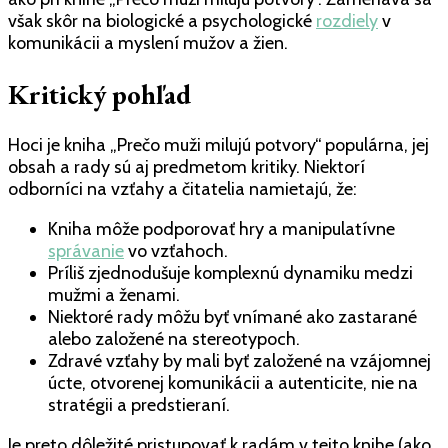
však skôr na biologické a psychologické
rozdiely
v
komunikácii a myslení mužov a žien.
Kritický pohľad
Hoci je kniha „Prečo muži milujú potvory“ populárna, jej
obsah a rady sú aj predmetom kritiky. Niektorí
odborníci na vzťahy a čitatelia namietajú, že:
Kniha môže podporovať hry a manipulatívne
správanie
vo vzťahoch.
Príliš zjednodušuje komplexnú dynamiku medzi
mužmi a ženami.
Niektoré rady môžu byť vnímané ako zastarané
alebo založené na stereotypoch.
Zdravé vzťahy by mali byť založené na vzájomnej
úcte, otvorenej komunikácii a autenticite, nie na
stratégii a predstieraní.
Je preto dôležité pristupovať k radám v tejto knihe (ako