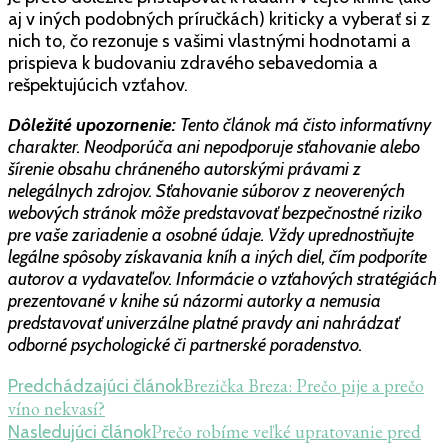
aj v iných podobných príručkách) kriticky a vyberať si z
nich to, čo rezonuje s vašimi vlastnými hodnotami a
prispieva k budovaniu zdravého sebavedomia a
rešpektujúcich vzťahov.
Dôležité upozornenie:
Tento článok má čisto informatívny
charakter. Neodporúča ani nepodporuje sťahovanie alebo
šírenie obsahu chráneného autorskými právami z
nelegálnych zdrojov. Sťahovanie súborov z neoverených
webových stránok môže predstavovať bezpečnostné riziko
pre vaše zariadenie a osobné údaje. Vždy uprednostňujte
legálne spôsoby získavania kníh a iných diel, čím podporíte
autorov a vydavateľov. Informácie o vzťahových stratégiách
prezentované v knihe sú názormi autorky a nemusia
predstavovať univerzálne platné pravdy ani nahrádzať
odborné psychologické či partnerské poradenstvo.
Navigácia
Brezička Breza: Prečo pije a prečo
Predchádzajúci článok
víno nekvasí?
v
Prečo robíme veľké upratovanie pred
Nasledujúci článok