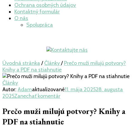
Ochrana osobných údajov
Kontaktný formulár
O nás
Spolupráca
Úvodná stránka
/
Články
/
Prečo muži milujú potvory?
Knihy a PDF na stiahnutie
Články
Autor:
Adam
aktualizované
11. mája 2025
28. augusta
k
2025
Zanechať komentár
článku
Prečo
Prečo muži milujú potvory? Knihy a
muži
PDF na stiahnutie
milujú
potvory?