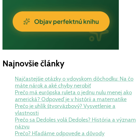
Najnovšie články
Najčastejšie otázky o vdovskom dôchodku: Na čo
máte nárok a aké chyby nerobiť
Prečo má európska ruleta o jednu nulu menej ako
americká? Odpoveď je v histórii a matematike
Prečo je uhlík štvorväzbový? Vysvetlenie a
vlastnosti
Prečo sa Dedoles volá Dedoles? História a význam
názvu
Prečo? Hľadáme odpovede a dôvody