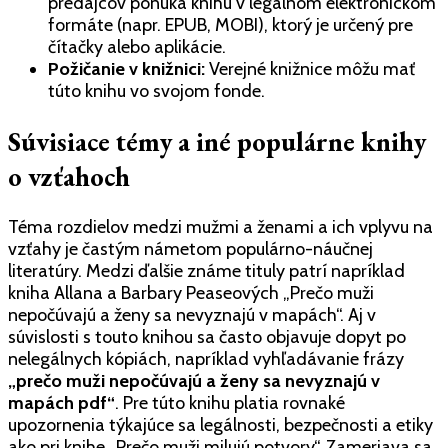
predajcov ponúka knihu v legálnom elektronickom
formáte (napr. EPUB, MOBI), ktorý je určený pre
čítačky alebo aplikácie.
Požičanie v knižnici:
Verejné knižnice môžu mať
túto knihu vo svojom fonde.
Súvisiace témy a iné populárne knihy
o vzťahoch
Téma rozdielov medzi mužmi a ženami a ich vplyvu na
vzťahy je častým námetom populárno-náučnej
literatúry. Medzi ďalšie známe tituly patrí napríklad
kniha Allana a Barbary Peaseových „Prečo muži
nepočúvajú a ženy sa nevyznajú v mapách“. Aj v
súvislosti s touto knihou sa často objavuje dopyt po
nelegálnych kópiách, napríklad vyhľadávanie frázy
„prečo muži nepočúvajú a ženy sa nevyznajú v
mapách pdf“
. Pre túto knihu platia rovnaké
upozornenia týkajúce sa legálnosti, bezpečnosti a etiky
ako pri knihe „Prečo muži milujú potvory“. Zameriava sa