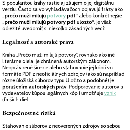
S popularitou knihy rastie aj záujem o jej digitálnu
verziu. Často sa vo vyhľadávačoch objavujú frázy ako
„prečo muži milujú
potvory
pdf“
alebo konkrétnejšie
„prečo muži milujú potvory pdf ulozto“
. Je však
dôležité uvedomiť si niekoľko zásadných vecí:
Legálnosť a autorské práva
Kniha „Prečo muži milujú potvory“, rovnako ako iné
literárne diela, je chránená autorským zákonom.
Neoprávnené šírenie alebo sťahovanie jej kópií vo
formáte PDF z neoficiálnych zdrojov (ako sú napríklad
rôzne úložiská súborov typu Ulož.to a podobné) je
porušením autorských práv
. Podporovanie autorov a
vydavateľov kúpou legálnych kópií umožňuje
vznik
ďalších diel.
Bezpečnostné riziká
Sťahovanie súborov z neoverených zdrojov so sebou