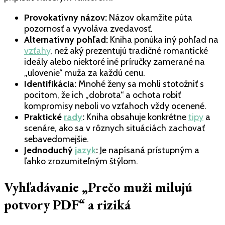
Provokatívny názov:
Názov okamžite púta
pozornosť a vyvoláva zvedavosť.
Alternatívny pohľad:
Kniha ponúka iný pohľad na
vzťahy
, než aký prezentujú tradičné romantické
ideály alebo niektoré iné príručky zamerané na
„ulovenie“ muža za každú cenu.
Identifikácia:
Mnohé ženy sa mohli stotožniť s
pocitom, že ich „dobrota“ a ochota robiť
kompromisy neboli vo vzťahoch vždy ocenené.
Praktické
rady
:
Kniha obsahuje konkrétne
tipy
a
scenáre, ako sa v rôznych situáciách zachovať
sebavedomejšie.
Jednoduchý
jazyk
:
Je napísaná prístupným a
ľahko zrozumiteľným štýlom.
Vyhľadávanie „Prečo muži milujú
potvory PDF“ a riziká