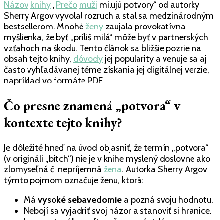
Knihy
Názov
knihy
„
Prečo
muži
milujú potvory“ od autorky
a
Sherry Argov vyvolal rozruch a stal sa medzinárodným
PDF
bestsellerom. Mnohé
ženy
zaujala provokatívna
na
myšlienka, že byť „príliš milá“ môže byť v partnerských
stiahnutie
vzťahoch na škodu. Tento článok sa bližšie pozrie na
obsah tejto knihy,
dôvody
jej popularity a venuje sa aj
často vyhľadávanej téme získania jej digitálnej verzie,
napríklad vo formáte PDF.
Čo presne znamená „potvora“ v
kontexte tejto knihy?
Je dôležité hneď na úvod objasniť, že termín „potvora“
(v origináli „bitch“) nie je v knihe myslený doslovne ako
zlomyseľná či nepríjemná
žena
. Autorka Sherry Argov
týmto pojmom označuje ženu, ktorá:
Má
vysoké sebavedomie
a pozná svoju hodnotu.
Nebojí sa vyjadriť svoj názor a stanoviť si hranice.