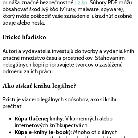
prináša značné bezpečnostné
riziko
. Súbory PDF môžu
obsahovať škodlivý kód (vírusy, malware, spyware),
ktorý môže poškodiť vaše zariadenie, ukradnúť osobné
údaje alebo heslá.
Etické hľadisko
Autori a vydavatelia investujú do tvorby a vydania kníh
značné množstvo času a prostriedkov. Sťahovaním
nelegálnych kópií pripravujete tvorcov o zaslúženú
odmenu za ich prácu.
Ako získať knihu legálne?
Existuje viacero legálnych spôsobov, ako si knihu
prečítať:
Kúpa tlačenej knihy:
V kamenných alebo
internetových kníhkupectvách.
Kúpa e-knihy (e-book):
Mnoho oficiálnych