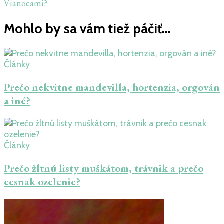
článku
Vianocami?
Mohlo by sa vám tiež páčiť...
Články
Prečo nekvitne mandevilla, hortenzia, orgován
a iné?
Články
Prečo žltnú listy muškátom, trávnik a prečo
cesnak ozelenie?