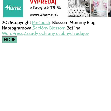
2026Copyright
Prečoo.sk
.
Blossom Mommy Blog |
Naprogramoval
Šablóny Blossom
.Beží na
WordPress
.
Zásady ochrany osobných údajov
HORE