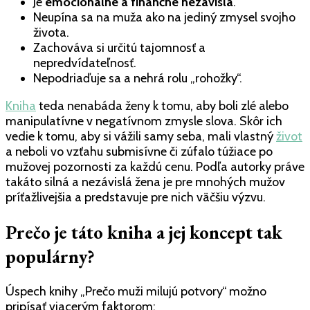
Je
emocionálne a finančne nezávislá
.
Neupína sa na muža ako na jediný zmysel svojho
života.
Zachováva si určitú tajomnosť a
nepredvídateľnosť.
Nepodriaďuje sa a nehrá rolu „rohožky“.
Kniha
teda nenabáda ženy k tomu, aby boli zlé alebo
manipulatívne v negatívnom zmysle slova. Skôr ich
vedie k tomu, aby si vážili samy seba, mali vlastný
život
a neboli vo vzťahu submisívne či zúfalo túžiace po
mužovej pozornosti za každú cenu. Podľa autorky práve
takáto silná a nezávislá žena je pre mnohých mužov
príťažlivejšia a predstavuje pre nich väčšiu výzvu.
Prečo je táto kniha a jej koncept tak
populárny?
Úspech knihy „Prečo muži milujú potvory“ možno
pripísať viacerým faktorom: