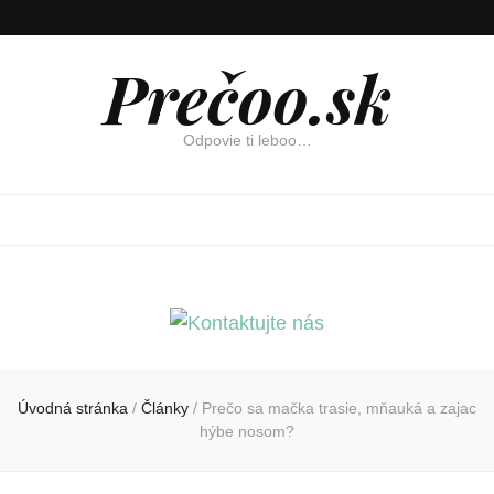
Prečoo.sk
Odpovie ti leboo…
Úvodná stránka
/
Články
/
Prečo sa mačka trasie, mňauká a zajac
hýbe nosom?