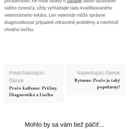
poradenstvo. Ak máte obavy o
zdravie
alebo správanie
vášho zvieraťa, vždy vyhľadajte radu kvalifikovaného
veterinárneho lekára. Len veterinár môže správne
diagnostikovať prípadné zdravotné problémy a navrhnúť
vhodnú liečbu.
Navigácia
Predchádzajúci
Nasledujúci článok
Rytmus: Prečo je taký
článok
v
populárny?
Prečo kašleme: Príčiny,
článku
Diagnostika a Liečba
Mohlo by sa vám tiež páčiť...