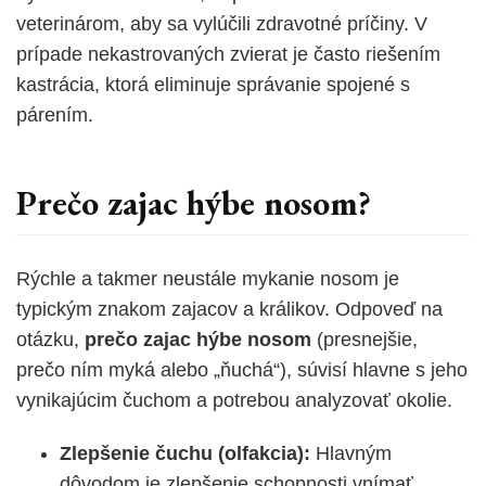
veterinárom, aby sa vylúčili zdravotné príčiny. V
prípade nekastrovaných zvierat je často riešením
kastrácia, ktorá eliminuje správanie spojené s
párením.
Prečo zajac hýbe nosom?
Rýchle a takmer neustále mykanie nosom je
typickým znakom zajacov a králikov. Odpoveď na
otázku,
prečo zajac hýbe nosom
(presnejšie,
prečo ním myká alebo „ňuchá“), súvisí hlavne s jeho
vynikajúcim čuchom a potrebou analyzovať okolie.
Zlepšenie čuchu (olfakcia):
Hlavným
dôvodom je zlepšenie schopnosti vnímať