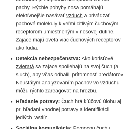
pachy. Rýchle pohyby nosa pomáhajú
efektívnejšie nasávať
vzduch
a privádzať
pachové molekuly k veľmi citlivým čuchovým
receptorom umiestneným v nosovej dutine.
Zajace majú oveľa viac čuchových receptorov
ako ľudia.
Detekcia nebezpečenstva:
Ako korisťové
zvieratá
sa zajace spoliehajú na svoj čuch (a
sluch), aby včas odhalili prítomnosť predátorov.
Neustálym analyzovaním pachov vo vzduchu
môžu rýchlo zareagovať na hrozbu.
Hľadanie potravy:
Čuch hrá kľúčovú úlohu aj
pri hľadaní vhodnej potravy a identifikácii
jedlých rastlín.
Sociálna komunikácia:
Pomocou čuchu