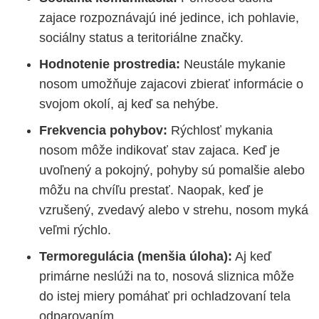
zajace rozpoznávajú iné jedince, ich pohlavie,
sociálny status a teritoriálne značky.
Hodnotenie prostredia:
Neustále mykanie
nosom umožňuje zajacovi zbierať informácie o
svojom okolí, aj keď sa nehýbe.
Frekvencia pohybov:
Rýchlosť mykania
nosom môže indikovať stav zajaca. Keď je
uvoľnený a pokojný, pohyby sú pomalšie alebo
môžu na chvíľu prestať. Naopak, keď je
vzrušený, zvedavý alebo v strehu, nosom myká
veľmi rýchlo.
Termoregulácia (menšia úloha):
Aj keď
primárne neslúži na to, nosová sliznica môže
do istej miery pomáhať pri ochladzovaní tela
odparovaním.