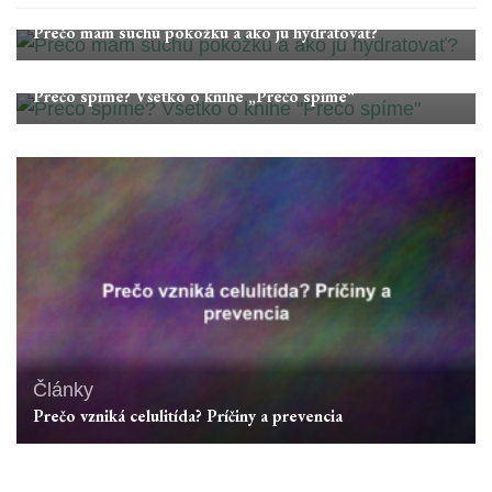
Články
Prečo mám suchú pokožku a ako ju hydratovať?
Články
Prečo spíme? Všetko o knihe „Prečo spíme“
Články
Prečo vzniká celulitída? Príčiny a prevencia