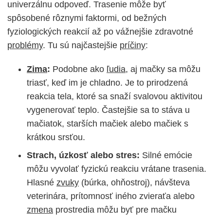
univerzálnu odpoveď. Trasenie môže byť
spôsobené rôznymi faktormi, od bežných
fyziologických reakcií až po vážnejšie zdravotné
problémy
. Tu sú najčastejšie
príčiny
:
Zima
:
Podobne ako
ľudia
, aj mačky sa môžu
triasť, keď im je chladno. Je to prirodzená
reakcia tela, ktoré sa snaží svalovou aktivitou
vygenerovať teplo. Častejšie sa to stáva u
mačiatok, starších mačiek alebo mačiek s
krátkou srsťou.
Strach, úzkosť alebo stres:
Silné emócie
môžu vyvolať fyzickú reakciu vrátane trasenia.
Hlasné
zvuky
(búrka, ohňostroj), návšteva
veterinára, prítomnosť iného zvieraťa alebo
zmena
prostredia môžu byť pre mačku