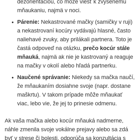
dezorientáciou, čo môže viesť k zvýšenému
mňaukaniu, najmä v noci.
Párenie:
Nekastrované mačky (samičky v ruji)
a nekastrovaní kocúry vydávajú hlasné, často
naliehavé zvuky, aby prilákali partnera. Toto je
častá odpoveď na otázku,
prečo kocúr stále
mňauká
, najmä ak nie je kastrovaný a reaguje
na mačky v okolí alebo hľadá partnerku.
Naučené správanie:
Niekedy sa mačka naučí,
že mňaukaním dosiahne svoje (napr. dostane
maškrtu). V takom prípade môže mňaukať
viac, lebo vie, že jej to prinesie odmenu.
Ak vaša mačka alebo kocúr mňauká nadmerne,
náhle zmenila svoje vokálne prejavy alebo sa zdá
byť v strese či bolesti, odporúča sa konzultácia s