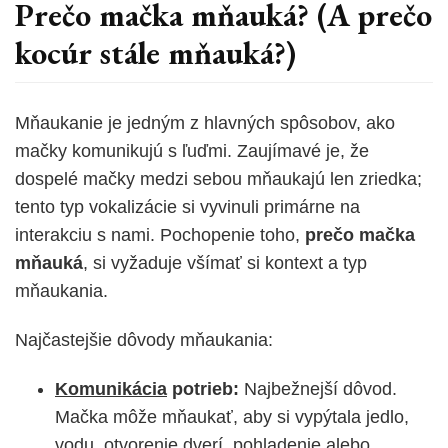
Prečo mačka mňauká? (A prečo
kocúr stále mňauká?)
Mňaukanie je jedným z hlavných spôsobov, ako
mačky komunikujú s ľuďmi. Zaujímavé je, že
dospelé mačky medzi sebou mňaukajú len zriedka;
tento typ vokalizácie si vyvinuli primárne na
interakciu s nami. Pochopenie toho,
prečo mačka
mňauká
, si vyžaduje všímať si kontext a typ
mňaukania.
Najčastejšie dôvody mňaukania:
Komunikácia
potrieb:
Najbežnejší dôvod.
Mačka môže mňaukať, aby si vypýtala jedlo,
vodu, otvorenie dverí, pohladenie alebo