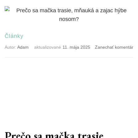
Články
k
Autor:
Adam
aktualizované
11. mája 2025
Zanechať komentár
čl
Pr
sa
m
tr
m
a
za
hý
n
Prečo sa mačka trasie,