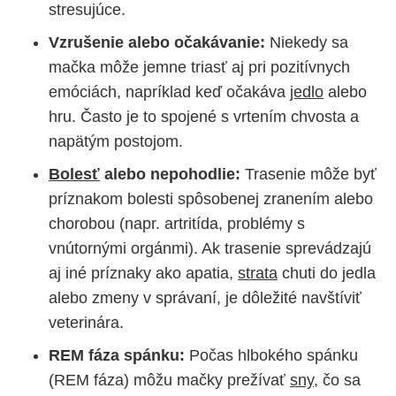
stresujúce.
Vzrušenie alebo očakávanie:
Niekedy sa
mačka môže jemne triasť aj pri pozitívnych
emóciách, napríklad keď očakáva
jedlo
alebo
hru. Často je to spojené s vrtením chvosta a
napätým postojom.
Bolesť
alebo nepohodlie:
Trasenie môže byť
príznakom bolesti spôsobenej zranením alebo
chorobou (napr. artritída, problémy s
vnútornými orgánmi). Ak trasenie sprevádzajú
aj iné príznaky ako apatia,
strata
chuti do jedla
alebo zmeny v správaní, je dôležité navštíviť
veterinára.
REM fáza spánku:
Počas hlbokého spánku
(REM fáza) môžu mačky prežívať
sny
, čo sa