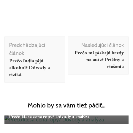
Navigácia
Predchádzajúci
Nasledujúci článok
v
Prečo mi pískajú brzdy
článok
článku
na aute? Príčiny a
Prečo ľudia pijú
riešenia
alkohol? Dôvody a
riziká
Mohlo by sa vám tiež páčiť...
Články
Prečo klesá cena ropy? Dôvody a analýza
Články