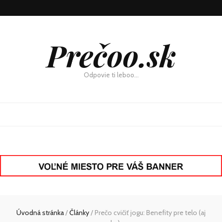
Prečoo.sk
Odpovie ti leboo…
Úvodná stránka
/
Články
/
Prečo cvičiť jogu: Benefity pre telo (aj