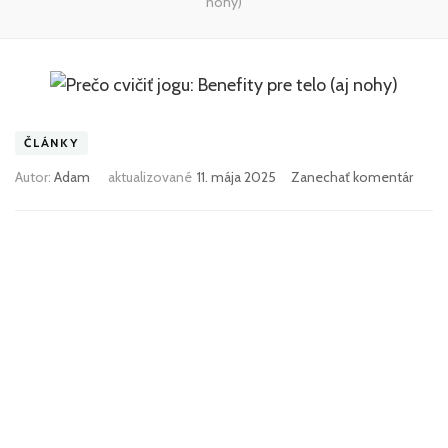
nohy)
ČLÁNKY
k
Autor:
Adam
aktualizované
11. mája 2025
Zanechať komentár
článk
Prečo
cvičiť
jogu:
Benef
pre
telo
(aj
nohy)