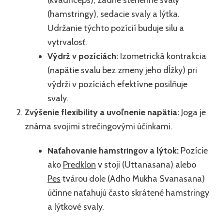
(hamstringy), sedacie svaly a lýtka.
Udržanie týchto pozícií buduje silu a
vytrvalosť.
Výdrž v pozíciách:
Izometrická kontrakcia
(napätie svalu bez zmeny jeho dĺžky) pri
výdrži v pozíciách efektívne posilňuje
svaly.
Zvýšenie
flexibility a uvoľnenie napätia:
Joga je
známa svojimi strečingovými účinkami.
Naťahovanie hamstringov a lýtok:
Pozície
ako
Predklon
v stoji (Uttanasana) alebo
Pes
tvárou dole (Adho Mukha Svanasana)
účinne naťahujú často skrátené hamstringy
a lýtkové svaly.