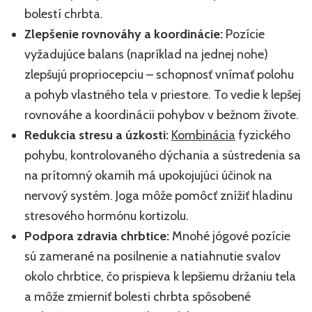
bolestí chrbta.
Zlepšenie rovnováhy a koordinácie:
Pozície
vyžadujúce balans (napríklad na jednej nohe)
zlepšujú propriocepciu – schopnosť vnímať polohu
a pohyb vlastného tela v priestore. To vedie k lepšej
rovnováhe a koordinácii pohybov v bežnom živote.
Redukcia stresu a úzkosti:
Kombinácia
fyzického
pohybu, kontrolovaného dýchania a sústredenia sa
na prítomný okamih má upokojujúci účinok na
nervový systém. Joga môže pomôcť znížiť hladinu
stresového hormónu kortizolu.
Podpora zdravia chrbtice:
Mnohé jógové pozície
sú zamerané na posilnenie a natiahnutie svalov
okolo chrbtice, čo prispieva k lepšiemu držaniu tela
a môže zmierniť bolesti chrbta spôsobené