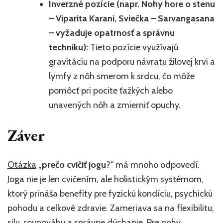
Inverzné pozície (napr. Nohy hore o stenu
– Viparita Karani, Sviečka – Sarvangasana
– vyžaduje opatrnosť a správnu
techniku):
Tieto pozície využívajú
gravitáciu na podporu návratu žilovej krvi a
lymfy z nôh smerom k srdcu, čo môže
pomôcť pri pocite ťažkých alebo
unavených nôh a zmierniť opuchy.
Záver
Otázka
„
prečo cvičiť jogu
?“ má mnoho odpovedí.
Joga nie je len cvičením, ale holistickým systémom,
ktorý prináša benefity pre fyzickú kondíciu, psychickú
pohodu a celkové zdravie. Zameriava sa na flexibilitu,
silu, rovnováhu a správne
dýchanie
. Pre nohy