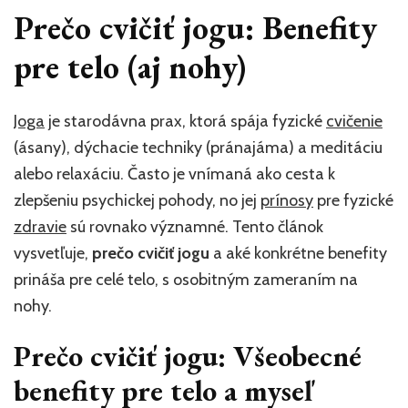
Prečo cvičiť jogu: Benefity
pre telo (aj nohy)
Joga
je starodávna prax, ktorá spája fyzické
cvičenie
(ásany), dýchacie techniky (pránajáma) a meditáciu
alebo relaxáciu. Často je vnímaná ako cesta k
zlepšeniu psychickej pohody, no jej
prínosy
pre fyzické
zdravie
sú rovnako významné. Tento článok
vysvetľuje,
prečo cvičiť jogu
a aké konkrétne benefity
prináša pre celé telo, s osobitným zameraním na
nohy.
Prečo cvičiť jogu: Všeobecné
benefity pre telo a myseľ