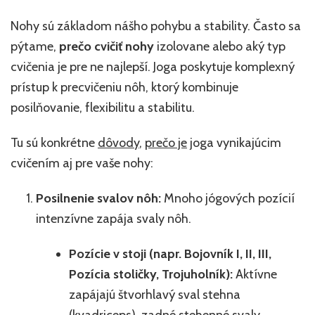
Nohy sú základom nášho pohybu a stability. Často sa
pýtame,
prečo cvičiť nohy
izolovane alebo aký typ
cvičenia je pre ne najlepší. Joga poskytuje komplexný
prístup k precvičeniu nôh, ktorý kombinuje
posilňovanie, flexibilitu a stabilitu.
Tu sú konkrétne
dôvody
,
prečo je
joga vynikajúcim
cvičením aj pre vaše nohy:
Posilnenie svalov nôh:
Mnoho jógových pozícií
intenzívne zapája svaly nôh.
Pozície v stoji (napr. Bojovník I, II, III,
Pozícia stoličky, Trojuholník):
Aktívne
zapájajú štvorhlavý sval stehna
(kvadriceps), zadné stehenné svaly