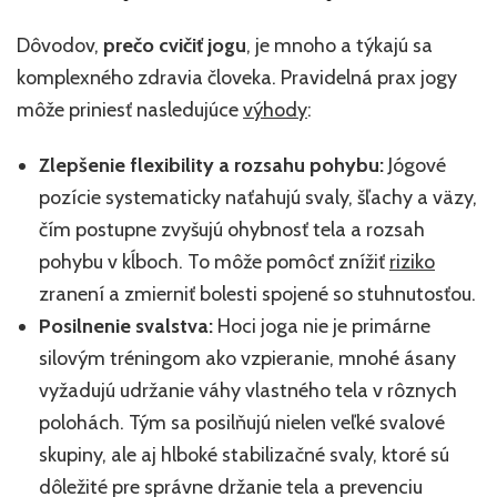
Dôvodov,
prečo cvičiť jogu
, je mnoho a týkajú sa
komplexného zdravia človeka. Pravidelná prax jogy
môže priniesť nasledujúce
výhody
:
Zlepšenie flexibility a rozsahu pohybu:
Jógové
pozície systematicky naťahujú svaly, šľachy a väzy,
čím postupne zvyšujú ohybnosť tela a rozsah
pohybu v kĺboch. To môže pomôcť znížiť
riziko
zranení a zmierniť bolesti spojené so stuhnutosťou.
Posilnenie svalstva:
Hoci joga nie je primárne
silovým tréningom ako vzpieranie, mnohé ásany
vyžadujú udržanie váhy vlastného tela v rôznych
polohách. Tým sa posilňujú nielen veľké svalové
skupiny, ale aj hlboké stabilizačné svaly, ktoré sú
dôležité pre správne držanie tela a prevenciu